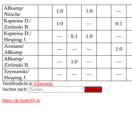
Aßkamp/
1:0
1:0
—
Nitsche
Kapteina D./
1:0
—
0:1
Zielinski B.
Kapteina D./
—
0:1
1:0
—
Hesping J.
Axmann/
—
—
—
1:0
Aßkamp
Aßkamp/
—
1:0
—
—
Zielinski B.
Szymanski/
—
—
—
—
Hesping J.
Veröffentlicht in
Allgemein
Suchen nach:
https://de.butterfly.tt/