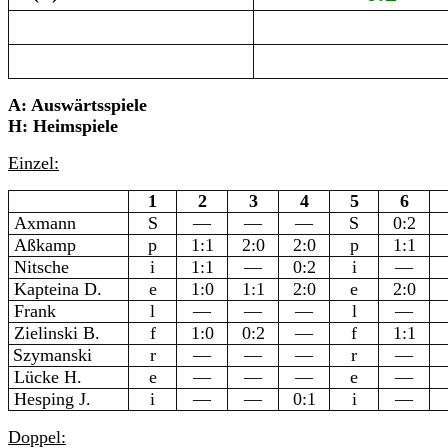
A: Auswärtsspiele
H: Heimspiele
Einzel:
1
2
3
4
5
6
Axmann
S
—
—
—
S
0:2
Aßkamp
p
1:1
2:0
2:0
p
1:1
Nitsche
i
1:1
—
0:2
i
—
Kapteina D.
e
1:0
1:1
2:0
e
2:0
Frank
l
—
—
—
l
—
Zielinski B.
f
1:0
0:2
—
f
1:1
Szymanski
r
—
—
—
r
—
Lücke
H.
e
—
—
—
e
—
Hesping J.
i
—
—
0:1
i
—
Doppel: