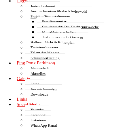
Jugend
Jugendordnung
Ansprechpartner für das Kindeswohl
Projekte/Veranstaltungen
Familienturnier
Schulprojekt: Die Tischtenniswoche
Mini-Meisterschaften
Trainingscamp in Grenzau
Hallenaufsicht & Fahrerplan
Trainingskonzept
Talent des Monats
Schnuppertraining
Ping Pong Parkinson
Mannschaft
Aktuelles
Galerie
Fotos
Auszeichnungen
Downloads
Links
Social Media
Youtube
Facebook
Instagram
WhatsApp Kanal