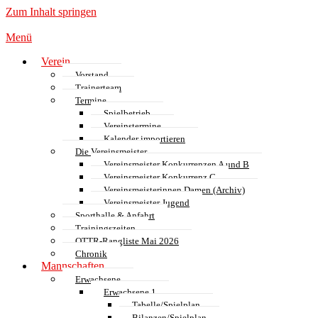
Zum Inhalt springen
Menü
Verein
Vorstand
Trainerteam
Termine
Spielbetrieb
Vereinstermine
Kalender importieren
Die Vereinsmeister
Vereinsmeister Konkurrenzen A und B
Vereinsmeister Konkurrenz C
Vereinsmeisterinnen Damen (Archiv)
Vereinsmeister Jugend
Sporthalle & Anfahrt
Trainingszeiten
QTTR-Rangliste Mai 2026
Chronik
Mannschaften
Erwachsene
Erwachsene 1
Tabelle/Spielplan
Bilanzen/Spielplan