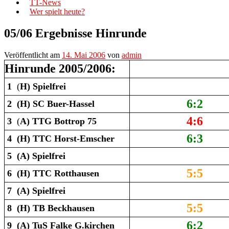
TT-News
Wer spielt heute?
05/06 Ergebnisse Hinrunde
Veröffentlicht am
14. Mai 2006
von
admin
Hinrunde
2005/2006:
1
(
H)
Spielfrei
6:2
2 (H) SC Buer-Hassel
4:6
3
(
A)
TTG Bottrop 75
6:3
4
(H)
TTC Horst-Emscher
5 (A)
Spielfrei
5:5
6 (H)
TTC Rotthausen
7 (A)
Spielfrei
5:5
8 (H) TB Beckhausen
6:2
9 (A) TuS Falke G.kirchen